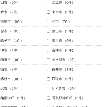
野田市
（0件）
茂原市
（0件）
佐倉市
（2件）
東金市
（0件）
習志野市
（0件）
柏市
（7件）
市原市
（3件）
流山市
（3件）
我孫子市
（1件）
鴨川市
（0件）
君津市
（1件）
富津市
（0件）
四街道市
（0件）
袖ケ浦市
（0件）
印西市
（2件）
白井市
（1件）
南房総市
（0件）
匝瑳市
（0件）
山武市
（0件）
いすみ市
（0件）
印旛郡栄町
（0件）
香取郡神崎町
（0件）