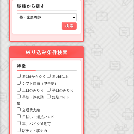
週1日からＯＫ
週5日以上
シフト自由（申告制）
土日のみＯＫ
平日のみＯＫ
早朝・深夜勤
短期バイト
務
交通費支給
日払い・週払いＯＫ
車、バイク通勤可
駅チカ・駅ナカ