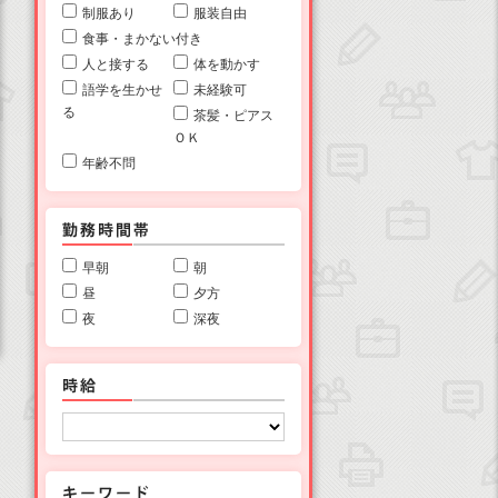
制服あり
服装自由
食事・まかない付き
人と接する
体を動かす
語学を生かせ
未経験可
る
茶髪・ピアス
ＯＫ
年齢不問
早朝
朝
昼
夕方
夜
深夜