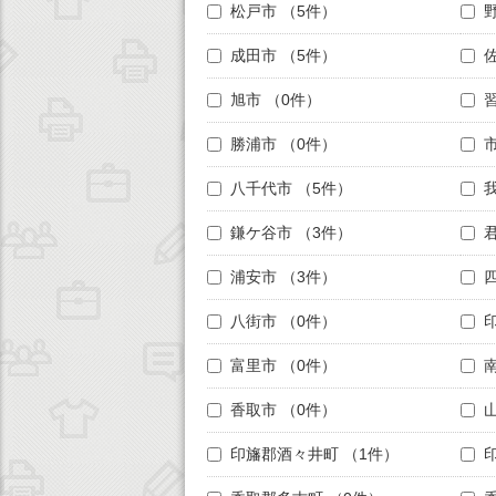
松戸市
（5件）
成田市
（5件）
旭市
（0件）
勝浦市
（0件）
八千代市
（5件）
鎌ケ谷市
（3件）
浦安市
（3件）
八街市
（0件）
富里市
（0件）
香取市
（0件）
印旛郡酒々井町
（1件）