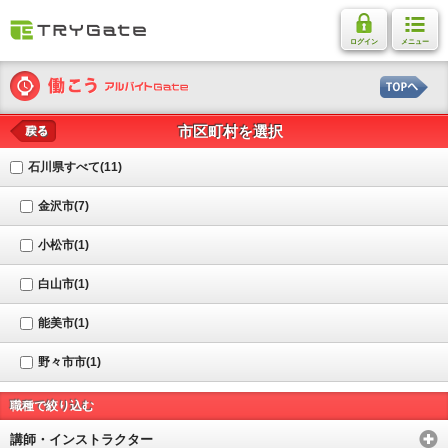
ログイン
メニュー
市区町村を選択
戻る
石川県すべて(11)
金沢市(7)
小松市(1)
白山市(1)
能美市(1)
野々市市(1)
職種で絞り込む
講師・インストラクター