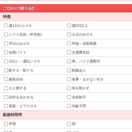
こだわりで絞り込む
特徴
週1日からＯＫ
週5日以上
シフト自由（申告制）
土日のみＯＫ
平日のみＯＫ
早朝・深夜勤務
短期バイト
交通費支給
日払い・週払いＯＫ
車、バイク通勤可
駅チカ・駅ナカ
制服あり
服装自由
食事・まかない付き
人と接する
体を動かす
語学を生かせる
未経験可
茶髪・ピアスＯＫ
年齢不問
勤務時間帯
早朝
朝