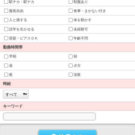
駅チカ・駅ナカ
制服あり
服装自由
食事・まかない付き
人と接する
体を動かす
語学を生かせる
未経験可
茶髪・ピアスＯＫ
年齢不問
勤務時間帯
早朝
朝
昼
夕方
夜
深夜
時給
キーワード