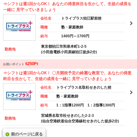
⇒シフトは週1回からOK！ あなたの得意科目を生かして、生徒の成長を
一緒に 見守っていきましょう
会社名
トライプラス狛江駅前校
職種
塾・家庭教師
給与
1400円～1700円
東京都狛江市和泉本町1-2-5
勤務地
(小田急電鉄小田原線狛江徒歩2分)
6250Pt
お祝いポイント
⇒シフトは週1回からOK！ 〇月開校予定の綺麗な教室で、あなたの得意
科目を生かして、生徒の成長を一緒に 見守っていきましょう
会社名
トライプラス名取杜せきのした校
職種
塾・家庭教師
給与
1：1指導1200円 1：2指導1300円
宮城県名取市杜せきのした2-2-3
勤務地
(仙台空港鉄道仙台空港線杜せきのした徒歩2分)
前のページに戻る