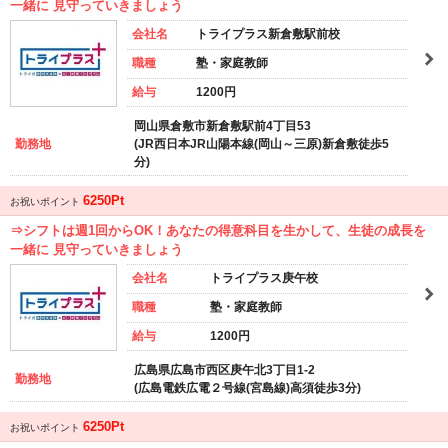
一緒に 見守っていきましょう
会社名
トライプラス新倉敷駅前校
職種
塾・家庭教師
給与
1200円
岡山県倉敷市新倉敷駅前4丁目53
勤務地
(JR西日本JR山陽本線(岡山～三原)新倉敷徒歩5
分)
6250Pt
お祝いポイント
⇒シフトは週1回からOK！あなたの得意科目を生かして、生徒の成長を
一緒に 見守っていきましょう
会社名
トライプラス庚午校
職種
塾・家庭教師
給与
1200円
広島県広島市西区庚午北3丁目1-2
勤務地
(広島電鉄広電２号線(宮島線)高須徒歩3分)
6250Pt
お祝いポイント