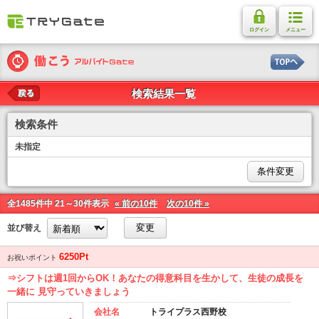
ログイン
メニュー
検索結果一覧
戻る
検索条件
未指定
条件変更
全1485件中 21～30件表示
« 前の10件
次の10件 »
変更
並び替え
6250Pt
お祝いポイント
⇒シフトは週1回からOK！あなたの得意科目を生かして、生徒の成長を
一緒に 見守っていきましょう
会社名
トライプラス西野校