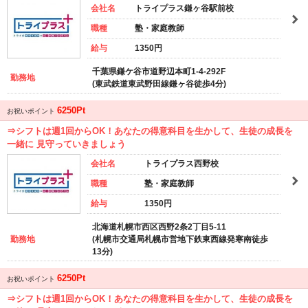
会社名
トライプラス鎌ヶ谷駅前校
職種
塾・家庭教師
給与
1350円
千葉県鎌ケ谷市道野辺本町1-4-292F
勤務地
(東武鉄道東武野田線鎌ヶ谷徒歩4分)
6250Pt
お祝いポイント
⇒シフトは週1回からOK！あなたの得意科目を生かして、生徒の成長を
一緒に 見守っていきましょう
会社名
トライプラス西野校
職種
塾・家庭教師
給与
1350円
北海道札幌市西区西野2条2丁目5-11
勤務地
(札幌市交通局札幌市営地下鉄東西線発寒南徒歩
13分)
6250Pt
お祝いポイント
⇒シフトは週1回からOK！あなたの得意科目を生かして、生徒の成長を