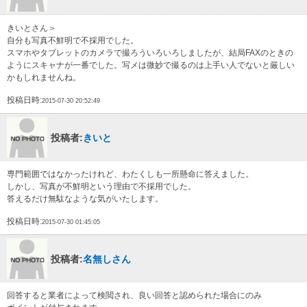
きいとさん＞
自分も写真不鮮明で不採用でした。
スマホやタブレットのカメラで撮ろういろいろしましたが、結局FAXのときの
ようにスキャナが一番でした。写メは微妙で撮るのは上手い人でないと厳しい
かもしれませんね。
投稿日時:
2015-07-30 20:52:49
投稿者:
きいと
専門範囲ではなかったけれど、わたくしも一所懸命に答えました。
しかし、写真が不鮮明という理由で不採用でした。
答えるだけ無駄なような気がいたします。
投稿日時:
2015-07-30 01:45:05
投稿者:
名無しさん
回答すると業者によって検閲され、良い回答と認められた場合にのみ