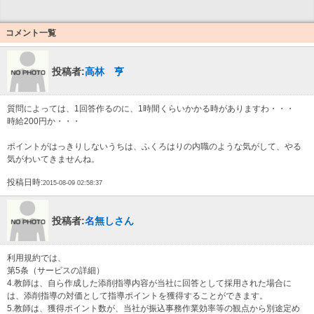
コメント一覧
投稿者:
高林 亨
質問によっては、1回答作るのに、1時間くらいかかる時がありますわ・・・
時給200円か・・・
ポイントがはっきりしないうちは、ふくろはりの内職のような気がして、やる
気がわいてきませんね。
投稿日時:
2015-08-09 02:58:37
投稿者:
名無しさん
利用規約では、
第5条（サービスの詳細）
4.教師は、自ら作成した添削指導内容が当社に回答として採用された場合に
は、添削指導の対価として指導ポイントを獲得することができます。
5.教師は、獲得ポイント数が、当社が振込事務作業効率等の観点から別途定め