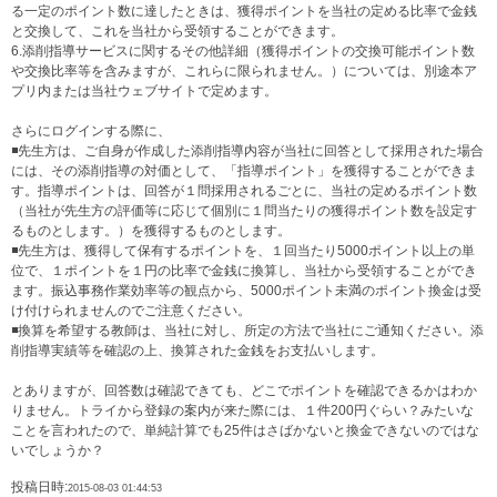
る一定のポイント数に達したときは、獲得ポイントを当社の定める比率で金銭
と交換して、これを当社から受領することができます。
6.添削指導サービスに関するその他詳細（獲得ポイントの交換可能ポイント数
や交換比率等を含みますが、これらに限られません。）については、別途本ア
プリ内または当社ウェブサイトで定めます。
さらにログインする際に、
◾先生方は、ご自身が作成した添削指導内容が当社に回答として採用された場合
には、その添削指導の対価として、「指導ポイント」を獲得することができま
す。指導ポイントは、回答が１問採用されるごとに、当社の定めるポイント数
（当社が先生方の評価等に応じて個別に１問当たりの獲得ポイント数を設定す
るものとします。）を獲得するものとします。
◾先生方は、獲得して保有するポイントを、１回当たり5000ポイント以上の単
位で、１ポイントを１円の比率で金銭に換算し、当社から受領することができ
ます。振込事務作業効率等の観点から、5000ポイント未満のポイント換金は受
け付けられませんのでご注意ください。
◾換算を希望する教師は、当社に対し、所定の方法で当社にご通知ください。添
削指導実績等を確認の上、換算された金銭をお支払いします。
とありますが、回答数は確認できても、どこでポイントを確認できるかはわか
りません。トライから登録の案内が来た際には、１件200円ぐらい？みたいな
ことを言われたので、単純計算でも25件はさばかないと換金できないのではな
いでしょうか？
投稿日時:
2015-08-03 01:44:53