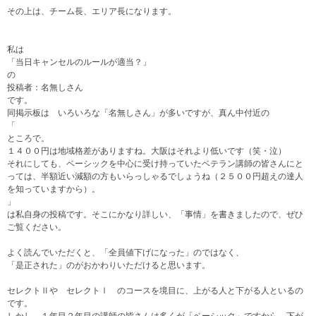
その上は、チーム長、エリア長になります。
私は
「当日キャンセルのルールが適当？」
の
投稿者：名無しさん
です。
同掲示板は いろいろな「名無しさん」が多いですが、真ん中付近の
「
ところで。
１４００円は地域格差がありますね。大阪はそれより低いです（笑・泣）
それにしても、ベーシックを中心に受け持っていたベテラン講師の皆さんにと
っては、半額近い減額の方もいらっしゃるでしょうね（２５００円超えの達人
を知っていますから）。
」
は私自身の投稿です。そこにかなり詳しい、「事情」を書きましたので、ぜひ
ご覧ください。
よく読んでいただくと、「全員値下げになった」のではなく、
「是正された」のがおかわりいただけると思います。
セレクトⅡや セレクトⅠ のコースを境目に、上がる人と下がる人といるの
です。