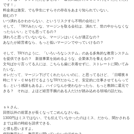
です！」
料金表は激安。でも学生にすらその存在をあまり知られていない。
頼むの？
いつ潰れるかわからない、というリスクすら不明の会社に？
そして、「TRYみたいな、マージンを取る会社は、潰れて、世の中からなくな
ったらいい」とでも思ってるの？
潰れろと思っていないなら、マージンはいくらが適正なの？
あなたが経営者なら、もっと低いマージンでやっていけるの？
そして、TRYのように、「いろいろなシステム」のある多角的な教育システム
を提供できるの？ 新規事業を始めるような、企業体力を養えるの？
文句ばかり言ってる人には、こちらも歯に衣着せずに、ストレートに聞いてみ
たいな。
オレだって、マージン下げてくれたらいいのに、と思ってるけど、「日曜夜８
時にＴＶ－ＣＭを打てるようなTRYだからこそ、安定的に仕事させてもらって
る」という感謝もあるよ。ハイジなんか使わなかったら、もっと教師に還元で
きる？ それは、よほど経営手腕のある人だけが踏み込める領域の話だね。
ｓｋさん、
回答以外の前置きが長くなってごめんなさいね。
1300円はミスではない、でも伝えていなかったのはミス、だから、聞かされる
までは前の時給を請求できる、
と僕も思いますよ。