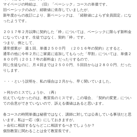
マイページの時給は、（旧）「ベーシック」コースの単価です。
旧ベーシックのみが、経験値に依存していましたが、
新年度からの改訂により、新ベーシックは、「経験値によらず全員固定」にな
ったようです。
２０１７年２月以降に契約した「枠」については、ベーシックに限らず新料金
になっています。生徒ではなく、契約「枠」です。
つまり、例として、
通常授業が 週１回、単価２５００円 （２０１６年の契約）とすると、
通常の他に今年２月にご家庭に追加してもらった「早割」については、単価２
８００円（２０１７年の新料金）だったりするので、
同じ生徒なのに、月４回までは２５００円、５回目からは２８００円、だった
りします、
・・・という説明を、私の場合は２月から、早く聞いていました。
＞何かのミスでしょうか。（再）
伝えていなかったのは、教室長のミスです。この場合、「契約の変更」につい
ての合意ができていないので、訴える価値はあると思います。
各コースの時間単価は秘密ではなく、講師に対しては公表している事項だと思
います。私は一応（仮）にしておきますが。
＞会社に相談するならどこに相談するべきでしょうか？
個別教室に関わることは全て教室長です。