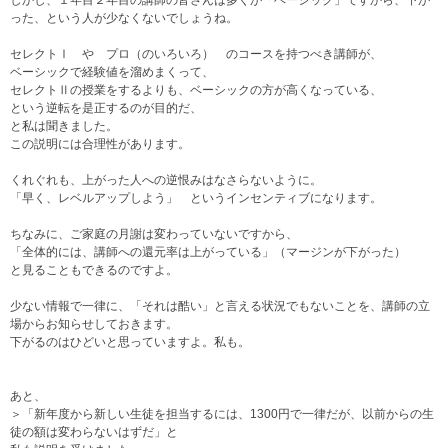
しかし、１年目２年目の講師の皆さんは多くが「ベーシック」ですから、下が
った、という人が少なくないでしょうね。
セレクトⅠ や プロ（のいろいろ） のコースを持つべき講師が、
ベーシックで経験値を溜めまくって、
セレクトⅡの授業をするよりも、ベーシックの方が高くなっている、
という逆転を是正するのが目的だ、
と私は聞きました。
この説明には合理性があります。
くれぐれも、上がった人への逆恨みはなさらないように。
「早く、レベルアップしよう」 というインセンティブになります。
ちなみに、ご家庭の月謝は変わっていないですから、
「全体的には、講師への還元率は上がっている」（マージンが下がった）
と見ることもできるのですよ。
少ない情報で一律に、「それは酷い」と言える状況でもないことを、講師の立
場からお知らせしておきます。
下がるのはひどいと思っていますよ。私も。
あと、
＞「新年度から新しい生徒を担当するには、1300円で一律だが、以前からの生
徒の額は変わらないはずだ」と