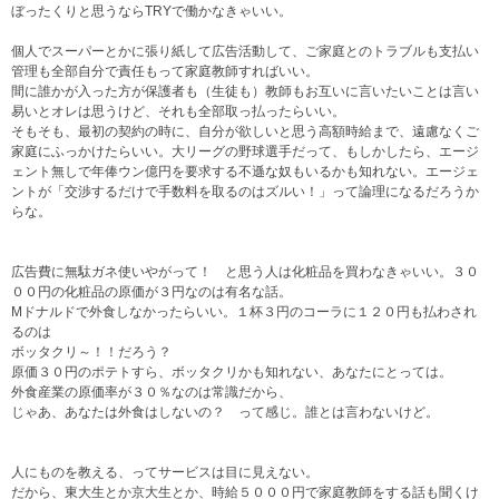
ぼったくりと思うならTRYで働かなきゃいい。
個人でスーパーとかに張り紙して広告活動して、ご家庭とのトラブルも支払い
管理も全部自分で責任もって家庭教師すればいい。
間に誰かが入った方が保護者も（生徒も）教師もお互いに言いたいことは言い
易いとオレは思うけど、それも全部取っ払ったらいい。
そもそも、最初の契約の時に、自分が欲しいと思う高額時給まで、遠慮なくご
家庭にふっかけたらいい。大リーグの野球選手だって、もしかしたら、エージ
ェント無しで年俸ウン億円を要求する不遜な奴もいるかも知れない。エージェ
ントが「交渉するだけで手数料を取るのはズルい！」って論理になるだろうか
らな。
広告費に無駄ガネ使いやがって！ と思う人は化粧品を買わなきゃいい。３０
００円の化粧品の原価が３円なのは有名な話。
Mドナルドで外食しなかったらいい。１杯３円のコーラに１２０円も払わされ
るのは
ボッタクリ～！！だろう？
原価３０円のポテトすら、ボッタクリかも知れない、あなたにとっては。
外食産業の原価率が３０％なのは常識だから、
じゃあ、あなたは外食はしないの？ って感じ。誰とは言わないけど。
人にものを教える、ってサービスは目に見えない。
だから、東大生とか京大生とか、時給５０００円で家庭教師をする話も聞くけ