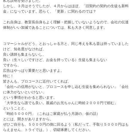
私も説明を受けました。
しかし、３月はそうでしたが、４月からはほぼ、「旧契約の契約の生徒も新料
金」になっています。恐らく、「更新」に関わるのでは？
これ自身は、教室長自身もよく理解・把握していないようなので、会社の伝達
体制がいい加減であることについては、私も大きく同意します。
コマーシャルがどう、とおっしゃる方と、同じ考えを私も昔は持っていました
けど、知名度がなければ、
良い講師も集まらないし、
良い（生々しいですけど、お金を持っている）生徒も集まらない
ですから、
広告はやっぱり重要だと思いますよ。
特に！
皆さんも、プロコースに近付いてくれば、
「会社への信用がないと、プロコースを申し込む生徒を集められない」「会社
に体力がないといけない」
という事情がわかると思います。
「大学生なら誰でも良い。親戚のお兄ちゃんに時給２０００円で頼む」
ということと、
「時給５０００円」（これはご家庭が払う月謝の、仮の話）
とには、開きがありますから。
ぜひご自分も、５０００円の側に回るよう（私だって、手取り５０００円はも
らえません、トライでは。）、切磋琢磨してください。