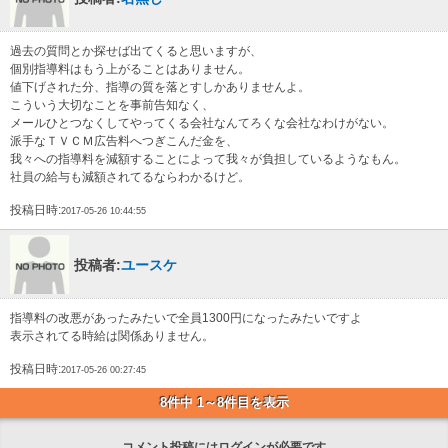
過去の質問とか探せば出てくると思いますが、
個別指導料はもう上がることはありません。
値下げされた分、指導の質を落とすしかありませんよ。
こういう大切なことを事前告知なく、
メールひとつなくしてやってくる会社なんてろくな会社なわけがない。
派手なＴＶＣＭ広告料へつぎこんだ金を、
我々への指導料を減額することによって我々が負担しているようなもん。
社員の給与も減額されてるならわかるけど。
投稿日時:
2017-05-26 10:44:55
投稿者:
ユースケ
指導料の改悪があったみたいで全員1300円になったみたいですよ
表示されてる時給は関係ありません。
投稿日時:
2017-05-26 00:27:45
8件中 1～8件目を表示
コメント投稿にはログインが必要です