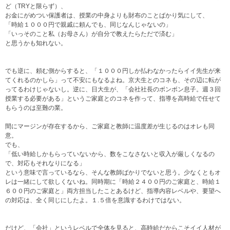
ど（TRYと限らず）、
お金にがめつい保護者は、授業の中身よりも財布のことばかり気にして、
「時給１０００円で親戚に頼んでも、同じなんじゃないの」
「いっそのこと私（お母さん）が自分で教えたらただで済む」
と思うかも知れない。
でも逆に、頼む側からすると、「１０００円しか払わなかったらイイ先生が来
てくれるのかしら」って不安にもなるよね。京大生とのコネも、その辺に転が
ってるわけじゃないし。逆に、日大生が、「会社社長のボンボン息子。週３回
授業する必要がある」というご家庭とのコネを作って、指導を高時給で任せて
もらうのは至難の業。
間にマージンが存在するから、ご家庭と教師に温度差が生じるのはオレも同
意。
でも、
「低い時給しかもらっていないから、数をこなさないと収入が厳しくなるの
で、対応もそれなりになる」
という意味で言っているなら、そんな教師ばかりでないと思う。少なくともオ
レは一緒にして欲しくないね。同時期に「時給２４００円のご家庭と、時給１
６００円のご家庭と」両方担当したことあるけど、指導内容レベルや、要望へ
の対応は、全く同じにしたよ。１.５倍を意識するわけではない。
だけど、「会社」というレベルで全体を見ると、高時給だからこそイイ人材が