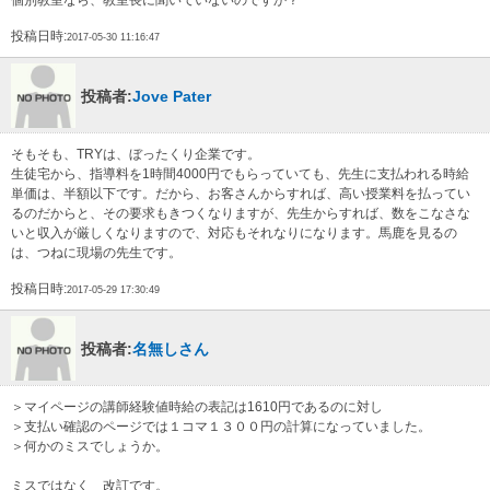
個別教室なら、教室長に聞いていないのですか？
投稿日時:
2017-05-30 11:16:47
投稿者:
Jove Pater
そもそも、TRYは、ぼったくり企業です。
生徒宅から、指導料を1時間4000円でもらっていても、先生に支払われる時給
単価は、半額以下です。だから、お客さんからすれば、高い授業料を払ってい
るのだからと、その要求もきつくなりますが、先生からすれば、数をこなさな
いと収入が厳しくなりますので、対応もそれなりになります。馬鹿を見るの
は、つねに現場の先生です。
投稿日時:
2017-05-29 17:30:49
投稿者:
名無しさん
＞マイページの講師経験値時給の表記は1610円であるのに対し
＞支払い確認のページでは１コマ１３００円の計算になっていました。
＞何かのミスでしょうか。
ミスではなく 改訂です。