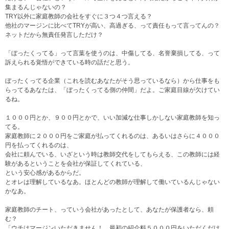
集まるんじゃないの？
TRY以外に家庭教師の会社をすぐに３つ４つ言える？
他社のマージンに比べてTRYが高い、高過ぎる、って責任もって言ってんの？
ネットだから無責任発言しただけ？
「ぼったくってる」って言葉を使うのは、中傷してる、名誉棄損してる、って
訴えられる覚悟ができている時の話だと思う。
ぼったくってる企業（これを読むあなたがそう思っているなら）から仕事をも
らってるあなたは、「ぼったくってる側の仲間」だよ。ご家庭目線が欠けてい
るね。
１０００円とか、９００円とかで、いい加減な仕事しかしない家庭教師を知っ
てる。
家庭教師に２０００円をご家庭が払ってくれるのは、あるいはさらに４０００
円を払ってくれるのは、
会社に頼んでいる、いざという時は教師交代をしてもらえる、この教師には経
験があるということを会社が保証してくれている、
という安心感があるからだ。
とオレは理解しているなあ。ほとんどの教師が理解して働いているんじゃない
かなあ。
家庭教師のチート、っていう会社があったとして、あなたが保護者なら、頼
む？
「ウチはマージンいただきません！ 最初の紹介料５０００円をいただくだけ