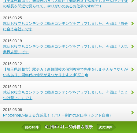
【千葉県市原市】未経験の方も大歓迎！個別教室で指導をしませんか？生徒
の成長を間近で見られて、やりがいのあるお仕事ですd(^^*)
2015.03.25
就活お役立ちコンテンツに動画コンテンツをアップしました。今回は『自分
に合う会社』です
2015.03.19
就活お役立ちコンテンツに動画コンテンツをアップしました。今回は『人気
業界志望』です
2015.03.12
【埼玉県川越市】駅チカ！新規開校の個別教室で先生をしませんか？やりが
いもあり、同年代の仲間が見つかりますよd(´▽｀)b
2015.03.11
就活お役立ちコンテンツに動画コンテンツをアップしました。今回は『こじ
つけ禁止。』です
2015.03.06
Photoshopが使える方必見！！バナー制作のお仕事（シフト自由）
411件中 41～50件目を表示
前の10件
次の10件