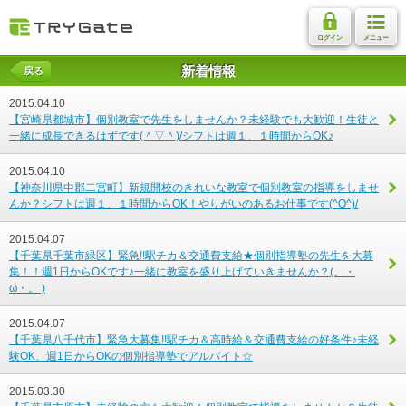
ログイン
メニュー
新着情報
戻る
2015.04.10
【宮崎県都城市】個別教室で先生をしませんか？未経験でも大歓迎！生徒と
一緒に成長できるはずです(＾▽＾)/シフトは週１、１時間からOK♪
2015.04.10
【神奈川県中郡二宮町】新規開校のきれいな教室で個別教室の指導をしませ
んか？シフトは週１、１時間からOK！やりがいのあるお仕事です(^O^)/
2015.04.07
【千葉県千葉市緑区】緊急!!駅チカ＆交通費支給★個別指導塾の先生を大募
集！！週1日からOKです♪一緒に教室を盛り上げていきませんか？(。・
ω・。 )
2015.04.07
【千葉県八千代市】緊急大募集!!駅チカ＆高時給＆交通費支給の好条件♪未経
験OK、週1日からOKの個別指導塾でアルバイト☆
2015.03.30