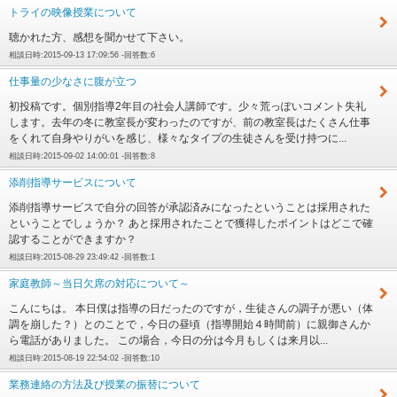
トライの映像授業について
聴かれた方、感想を聞かせて下さい。
相談日時:2015-09-13 17:09:56 -回答数:6
仕事量の少なさに腹が立つ
初投稿です。個別指導2年目の社会人講師です。少々荒っぽいコメント失礼
します。去年の冬に教室長が変わったのですが、前の教室長はたくさん仕事
をくれて自身やりがいを感じ、様々なタイプの生徒さんを受け持つに...
相談日時:2015-09-02 14:00:01 -回答数:8
添削指導サービスについて
添削指導サービスで自分の回答が承認済みになったということは採用された
ということでしょうか？ あと採用されたことで獲得したポイントはどこで確
認することができますか？
相談日時:2015-08-29 23:49:42 -回答数:1
家庭教師～当日欠席の対応について～
こんにちは。 本日僕は指導の日だったのですが，生徒さんの調子が悪い（体
調を崩した？）とのことで，今日の昼頃（指導開始４時間前）に親御さんか
ら電話がありました。 この場合，今日の分は今月もしくは来月以...
相談日時:2015-08-19 22:54:02 -回答数:10
業務連絡の方法及び授業の振替について