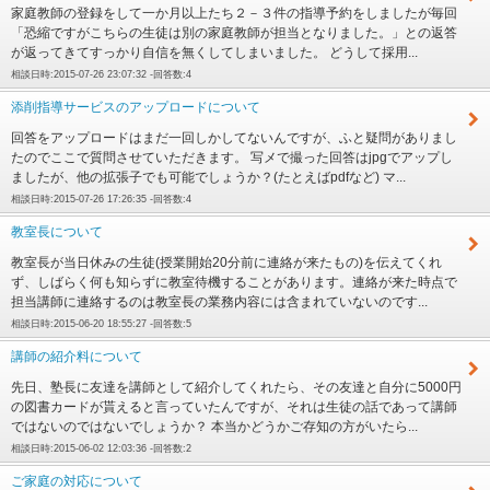
家庭教師の登録をして一か月以上たち２－３件の指導予約をしましたが毎回
「恐縮ですがこちらの生徒は別の家庭教師が担当となりました。」との返答
が返ってきてすっかり自信を無くしてしまいました。 どうして採用...
相談日時:2015-07-26 23:07:32 -回答数:4
添削指導サービスのアップロードについて
回答をアップロードはまだ一回しかしてないんですが、ふと疑問がありまし
たのでここで質問させていただきます。 写メで撮った回答はjpgでアップし
ましたが、他の拡張子でも可能でしょうか？(たとえばpdfなど) マ...
相談日時:2015-07-26 17:26:35 -回答数:4
教室長について
教室長が当日休みの生徒(授業開始20分前に連絡が来たもの)を伝えてくれ
ず、しばらく何も知らずに教室待機することがあります。連絡が来た時点で
担当講師に連絡するのは教室長の業務内容には含まれていないのです...
相談日時:2015-06-20 18:55:27 -回答数:5
講師の紹介料について
先日、塾長に友達を講師として紹介してくれたら、その友達と自分に5000円
の図書カードが貰えると言っていたんですが、それは生徒の話であって講師
ではないのではないでしょうか？ 本当かどうかご存知の方がいたら...
相談日時:2015-06-02 12:03:36 -回答数:2
ご家庭の対応について