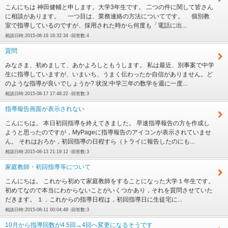
こんにちは 神田健輔と申します。大学3年生です。 二つの件に関して皆さん
に相談があります。 一つ目は、業務連絡の方法についてです。 個別教
室で指導しているのですが、採用された時から何度も「電話に出...
相談日時:2015-08-19 16:32:34 -回答数:4
質問
みなさま、初めまして、あかよろしともうします。 私は最近、別事案で中学
生に指導していますが、いまいち、うまく伝わったか自信がありません。ど
のような指導が良いでしょうか? 状況:中学三年の数学を週に一度...
相談日時:2015-08-17 17:48:22 -回答数:3
指導報告画面が表示されない
こんにちは。 本日初回指導を終えてきました。 早速指導報告の方を作成し
ようと思ったのですが，MyPageに指導報告のアイコンが表示されていませ
ん。 それはおろか，初回指導の日程すら（トライに報告したのにも...
相談日時:2015-08-13 21:19:12 -回答数:3
家庭教師・初回指導等について
こんにちは。 これから初めて家庭教師をすることになった大学１年生です。
初めてなので本当にわからないことがいくつかあり，それを質問させていた
だきます。 １．これからの指導日程は，初回指導日に生徒宅に...
相談日時:2015-08-11 00:04:48 -回答数:3
10月から指導回数が4.5回→4回へ変更になるそうです