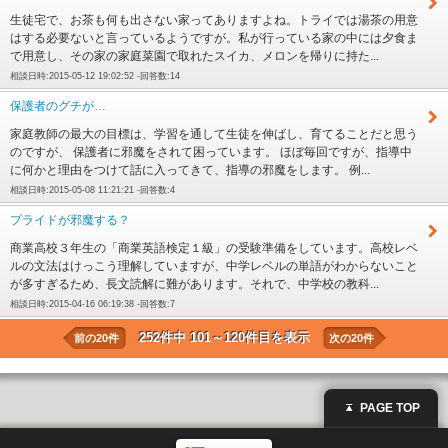
生徒宅で、お茶も何も出さない家ってありますよね。トライでは湯茶の用意
はする必要ないと言っているようですが。私が行っている家の中には夕食ま
で用意し、その家の家庭菜園で取れたスイカ、メロンを帰りに持た...
相談日時:2015-05-12 19:02:52 -回答数:14
保護者のグチが…
家庭教師の最大の目標は、学習を通して生徒を伸ばし、育てることだと思う
のですが、 保護者に邪魔をされて困っています。 ほぼ毎回ですが、指導中
に何かと理由をつけて話に入ってきて、指導の邪魔をします。 例...
相談日時:2015-05-08 11:21:21 -回答数:4
プライドが邪魔する？
商業高校３年生の「商業英語検定１級」の受験準備をしています。高校レベ
ルの文法はけっこう理解していますが、中学レベルの単語がわからないこと
が多すぎるため、長文読解に難があります。それで、中学校の教科...
相談日時:2015-04-16 06:19:38 -回答数:7
252件中 101～120件目を表示
前の20件
次の20件
PAGE TOP