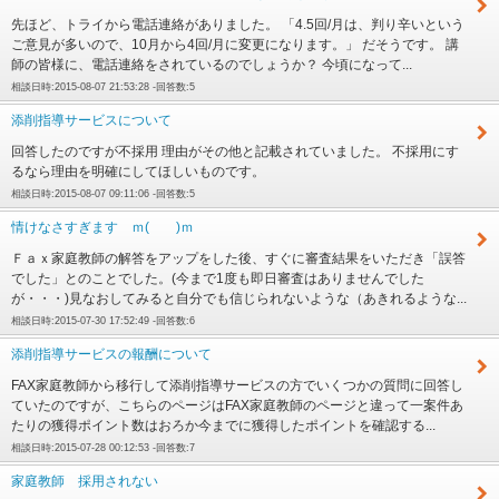
先ほど、トライから電話連絡がありました。 「4.5回/月は、判り辛いという
ご意見が多いので、10月から4回/月に変更になります。」 だそうです。 講
師の皆様に、電話連絡をされているのでしょうか？ 今頃になって...
相談日時:2015-08-07 21:53:28 -回答数:5
添削指導サービスについて
回答したのですが不採用 理由がその他と記載されていました。 不採用にす
るなら理由を明確にしてほしいものです。
相談日時:2015-08-07 09:11:06 -回答数:5
情けなさすぎます ｍ( )ｍ
Ｆａｘ家庭教師の解答をアップをした後、すぐに審査結果をいただき「誤答
でした」とのことでした。(今まで1度も即日審査はありませんでした
が・・・)見なおしてみると自分でも信じられないような（あきれるような...
相談日時:2015-07-30 17:52:49 -回答数:6
添削指導サービスの報酬について
FAX家庭教師から移行して添削指導サービスの方でいくつかの質問に回答し
ていたのですが、こちらのページはFAX家庭教師のページと違って一案件あ
たりの獲得ポイント数はおろか今までに獲得したポイントを確認する...
相談日時:2015-07-28 00:12:53 -回答数:7
家庭教師 採用されない